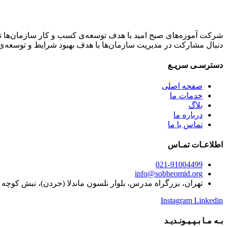
شرکت آموزه‌های صبح امید با هدف توسعه‌ی کسب و کار سازمان‌ها ت
دنبال مشارکت در مدیریت سازمان‌ها با هدف بهبود شرایط و توسعه‌ی
دسترسـی سریـع
صفحه اصلی
خدمات ما
بلاگ
درباره ما
تماس با ما
اطلاعـات تمـاس
021-91004499
info@sobheomid.org
تهران، بزرگراه مدرس، بلوار نلسون ماندلا (جردن)، نبش کوچه گلدان، پ
Instagram
Linkedin
بـه مـا بـپـیـونـدیـد